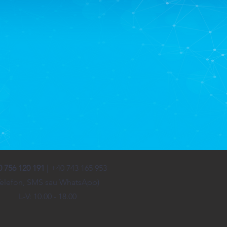
 756 120 191
| +40 743 165 953
Telefon, SMS sau WhatsApp)
L-V: 10.00 - 18.00