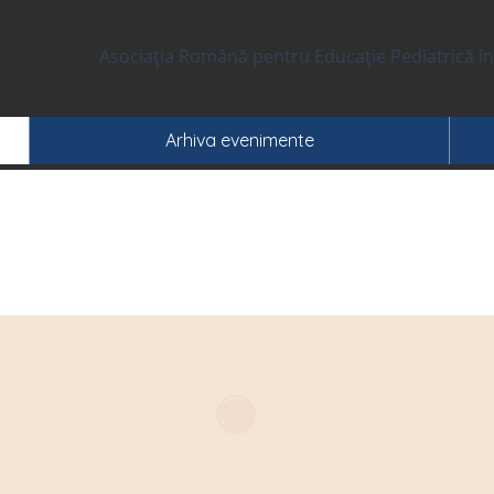
Asociația Română pentru Educație Pediatrică în
Arhiva evenimente
enimente următo