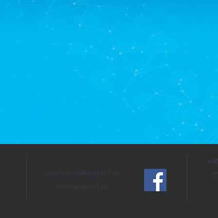
+40
conferinte@arepmf.ro
(
www.arepmf.ro