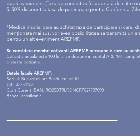
după eveniment. (Taxa de curierat va fi suportată de către or
5. 50% discount la taxa de participare pentru Conferinta: Zil
*Medicii inscrisi care au achitat taxa de participare si care,
menționata mai sus, vor avea posibilitatea sa transmită un em
pentru un alt eveniment AREPMF.
Se considera membri cotizanti AREPMF persoanele care au achit
Cotizatia anuala este 100 lei si se depune in contul AREPMF comple
plateste cotizatia.
Datele fiscale AREPMF:
Sediul: Bucuresti, str Burdujeni nr 10
CIF: 33754132
Cont Curent IBAN: RO25BTRLRONCRT0277370901
Banca Transilvania