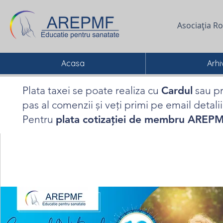
Asociația R
Acasa
Arhi
Plata taxei se poate realiza cu
Cardul
sau p
pas al comenzii și veți primi pe email detalii
Pentru
plata cotizației de membru AREP