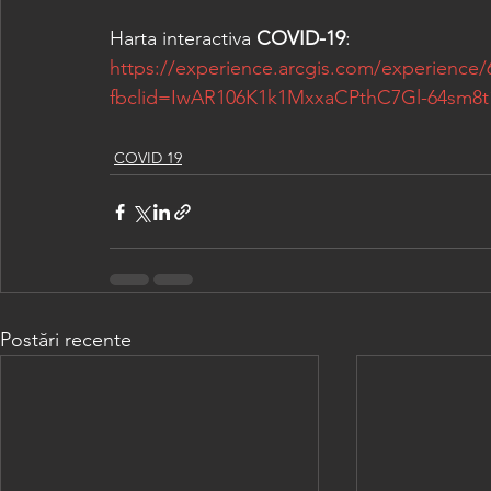
Harta interactiva 
COVID-19
:
https://experience.arcgis.com/experienc
fbclid=IwAR106K1k1MxxaCPthC7Gl-64sm
COVID 19
Postări recente