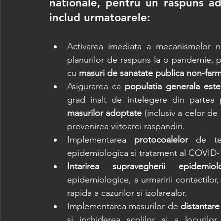
nationale, pentru un raspuns ade
includ urmatoarele:
Activarea imediata a mecanismelor na
planurilor de raspuns la o pandemie, p
cu 
masuri de sanatate publica non-far
Asigurarea ca 
populatia generala este
grad inalt de intelegere din partea p
masurilor adoptate
 (inclusiv a celor de 
prevenirea viitoarei raspandiri.
Implementarea 
protocoalelor
 de tes
epidemiologica si tratament al COVID-
Intarirea supravegherii epidemiol
epidemiologice, a urmaririi contactilor
rapida a cazurilor si izolarealor.
Implementarea masurilor de 
distantare
si inchiderea școlilor si a locurilo