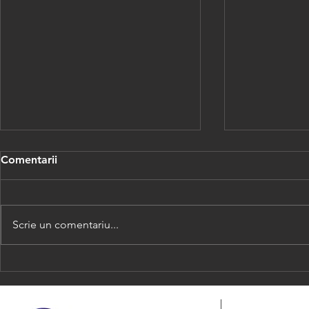
Comentarii
Scrie un comentariu...
Colegiului Medicilor din
PROTOCOL
Romania decide sistarea
CABINETEL
tuturor manifestarilor EMC -
DE FAMILI