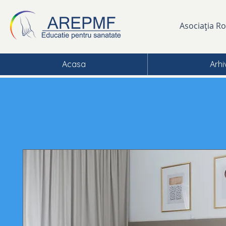
Asociația R
Acasa
Arhi