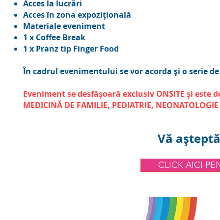
Acces la lucrări
Acces în zona expozițională
Materiale eveniment
1 x Coffee Break
1 x Pranz tip Finger Food
În cadrul evenimentului se vor acorda și o serie de
Eveniment se desfășoară exclusiv ONSITE și este de
MEDICINĂ DE FAMILIE,
PEDIATRIE,
NEONATOLOGIE
Vă așteptă
CLICK AICI P