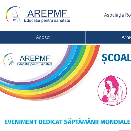
Asociația R
Acasa
Arhi